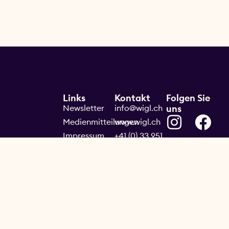
Links
Kontakt
Folgen Sie
Newsletter
info@wigl.ch
uns
Medienmitteilungen
www.wigl.ch
Impressum
+41 (0) 33 951
45 23
Datenschutz
Allgemeine
Geschäftsbedingungen