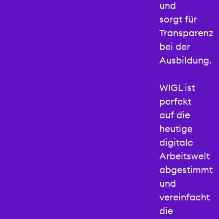
können
und
wir
sorgt für
Praxisaufträge
Transparenz
direkt in
bei der
den
Ausbildung.
Berufsalltag
integrieren
WIGL ist
und
perfekt
betriebliche
auf die
Kompetenzen
heutige
sichtbar
digitale
machen. Gleichermassen
Arbeitswelt
stellen
abgestimmt
wir die
und
Vernetzung
vereinfacht
und den
die