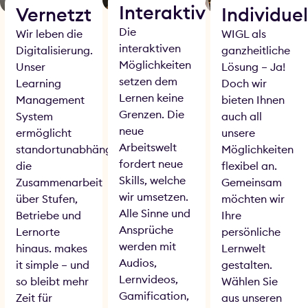
Interaktiv
Vernetzt
Individuel
Die
Wir leben die
WIGL als
interaktiven
Digitalisierung.
ganzheitliche
Möglichkeiten
Unser
Lösung – Ja!
setzen dem
Learning
Doch wir
Lernen keine
Management
bieten Ihnen
Grenzen. Die
System
auch all
neue
ermöglicht
unsere
Arbeitswelt
standortunabhängig
Möglichkeiten
fordert neue
die
flexibel an.
Skills, welche
Zusammenarbeit
Gemeinsam
wir umsetzen.
über Stufen,
möchten wir
Alle Sinne und
Betriebe und
Ihre
Ansprüche
Lernorte
persönliche
werden mit
hinaus. makes
Lernwelt
Audios,
it simple – und
gestalten.
Lernvideos,
so bleibt mehr
Wählen Sie
Gamification,
Zeit für
aus unseren