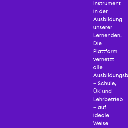
Vernetzend;
Instrument
Wir
in der
setzen
Ausbildung
WIGL
unserer
bewusst
Lernenden.
ein, um
Die
das
Plattform
interaktive
vernetzt
Lernen
alle
möglich
Ausbildungsb
und vor
– Schule,
allem
ÜK und
erlebbar
Lehrbetrieb
it
zu
– auf
machen.
ideale
Dadurch
Weise