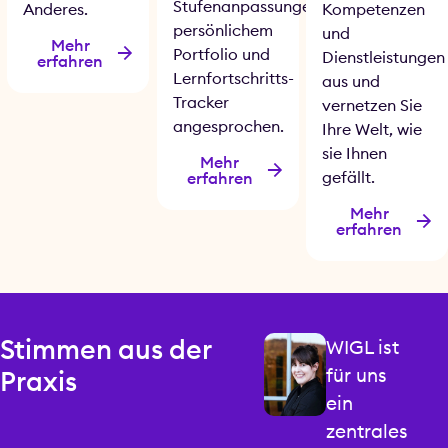
Stufenanpassungen,
Anderes.
Kompetenzen
persönlichem
und
Mehr
Portfolio und
Dienstleistungen
erfahren
Lernfortschritts-
aus und
Tracker
vernetzen Sie
angesprochen.
Ihre Welt, wie
sie Ihnen
Mehr
gefällt.
erfahren
Mehr
erfahren
Stimmen aus der
Interaktiv
WIGL ist
–
für uns
Praxis
Praxisnah
ein
–
zentrales