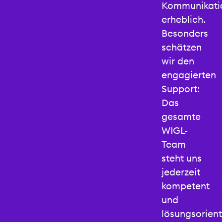
benötigten
Kommunikati
Austausch
erheblich.
zwischen
Besonders
Schule,
schätzen
Betrieben
wir den
und den
engagierten
Lernenden,
Support:
sicher.
Das
gesamte
Jean
WIGL-
Claude
Team
Schmocker
steht uns
Leiter
jederzeit
Nachwuchsförderung
Menschen
kompetent
& Kultur
und
Genossenschaft
lösungsorient
ZFV-