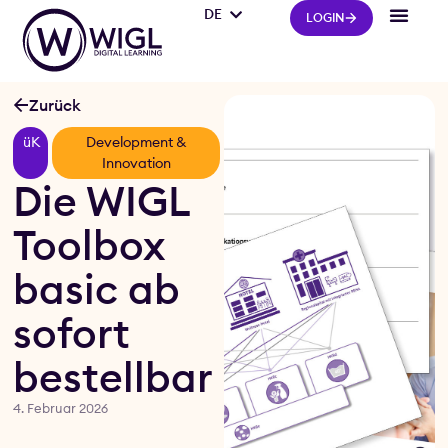
DE
IT
LOGIN
Zurück
üK
Development &
Innovation
Die WIGL
Toolbox
basic ab
sofort
bestellbar
4. Februar 2026