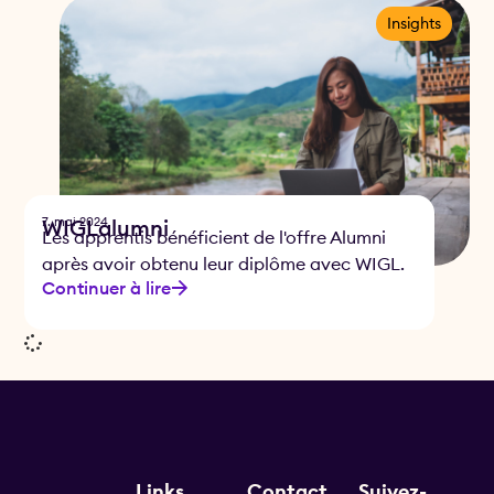
Insights
7. mai 2024
WIGLalumni
Les apprentis bénéficient de l'offre Alumni
après avoir obtenu leur diplôme avec WIGL.
Continuer à lire
Links
Contact
Suivez-