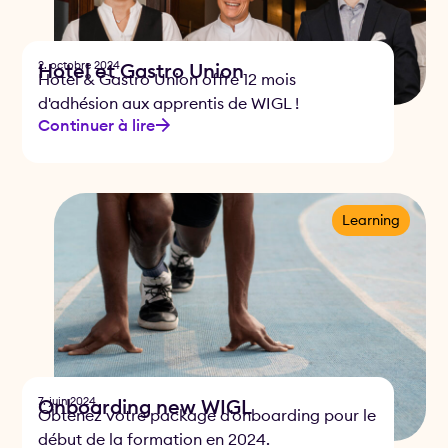
2. octobre 2024
Hotel et Gastro Union
Hotel & Gastro Union offre 12 mois
d'adhésion aux apprentis de WIGL !
Continuer à lire
Learning
7. juin 2024
Onboarding new WIGL
Obtenez votre package d'onboarding pour le
début de la formation en 2024.