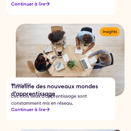
Continuer à lire
Insights
30. mai 2024
Timeline des nouveaux mondes
d’apprentissage
Les trois lieux d'apprentissage sont
constamment mis en réseau.
Continuer à lire