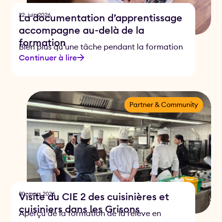
22. juin 2026
La documentation d’apprentissage
accompagne au-delà de la
formation
Bien plus qu’une tâche pendant la formation
Continuer à lire
Partner & Community
30. mars 2026
Visite du CIE 2 des cuisinières et
cuisiniers dans les Grisons
Aperçu de la formation de la relève en