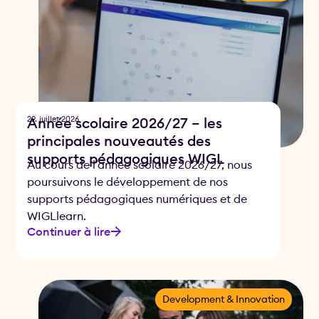
29. juillet 2026
Année scolaire 2026/27 – les
principales nouveautés des
supports pédagogiques WIGL
Au cours de l’année scolaire 2026/27, nous
poursuivons le développement de nos
supports pédagogiques numériques et de
WIGLlearn.
Continuer à lire
Development & Innovation