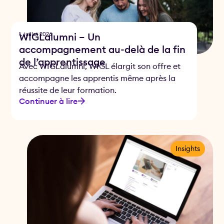
1. juillet 2026
WIGLalumni – Un
accompagnement au-delà de la fin
de l’apprentissage
Avec WIGLalumni, WIGL élargit son offre et
accompagne les apprentis même après la
réussite de leur formation.
Continuer à lire
Insights