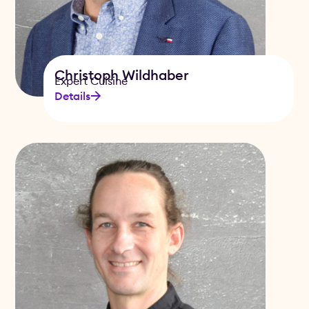
Christoph Wildhaber
Expert Cuisine
Details