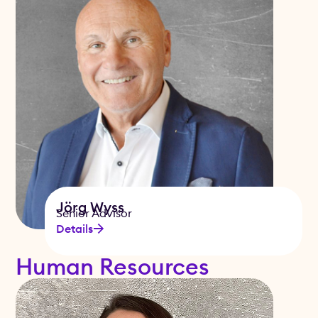
Jörg Wyss
Senior Advisor
Details
Human Resources