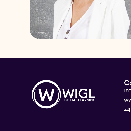
C
in
ww
+4