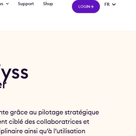
ws
Support
Shop
FR
IT
LOGIN
yss
er
nte grâce au pilotage stratégique
nt ciblé des collaboratrices et
linaire ainsi qu’à l’utilisation