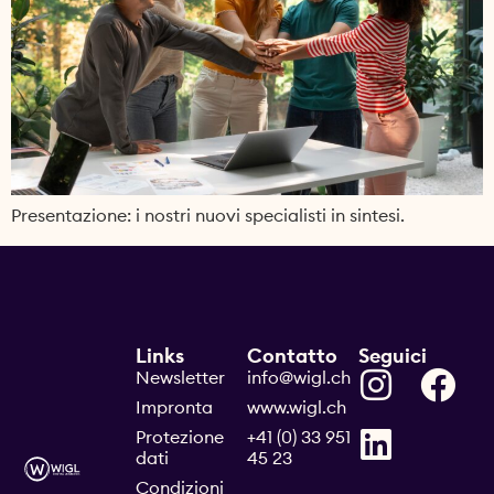
Presentazione: i nostri nuovi specialisti in sintesi.
Links
Contatto
Seguici
Newsletter
info@wigl.ch
Impronta
www.wigl.ch
Protezione
+41 (0) 33 951
dati
45 23
Condizioni