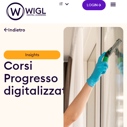
IT
FR
LOGIN
Indietro
Insights
Corsi
Progresso
digitalizzati