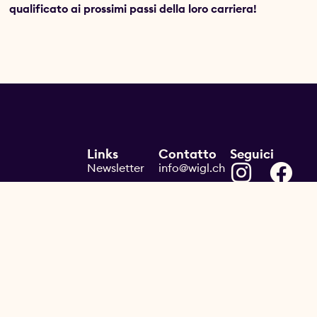
qualificato ai prossimi passi della loro carriera!
Links
Contatto
Seguici
Newsletter
info@wigl.ch
Impronta
www.wigl.ch
Protezione
+41 (0) 33 951
dati
45 23
Condizioni
generali di
contratto