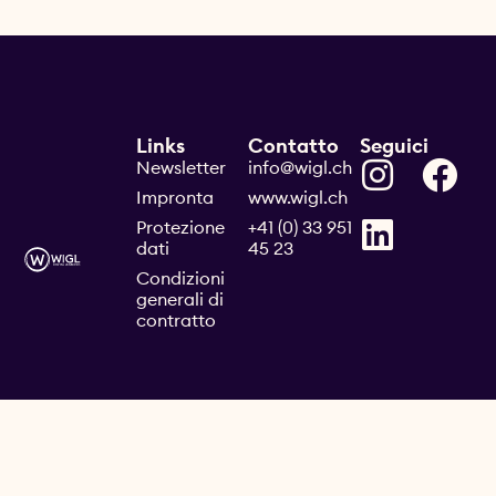
Links
Contatto
Seguici
Newsletter
info@wigl.ch
Impronta
www.wigl.ch
Protezione
+41 (0) 33 951
dati
45 23
Condizioni
generali di
contratto
© 2026 | Design e implementazione: Visual Craft