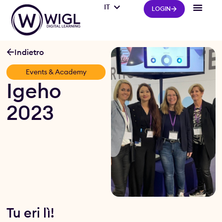
IT
FR
LOGIN
Indietro
Events & Academy
Igeho
2023
Tu eri lì!