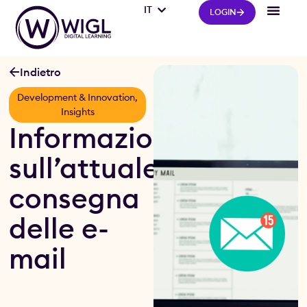
IT
FR
LOGIN
Indietro
Development & Innovation
,
Insights
Informazioni
sull’attuale
consegna
delle e-
mail