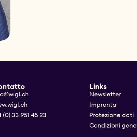
ontatto
Links
fo@wigl.ch
Newsletter
w.wigl.ch
Impronta
1 (0) 33 951 45 23
Protezione dati
Condizioni gener