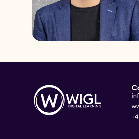
C
in
ww
+4