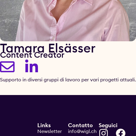
Tamara Elsässer
Content Creator
Supporto in diversi gruppi di lavoro per vari progetti attuali.
Links
Contatto
Seguici
Newsletter
info@wigl.ch