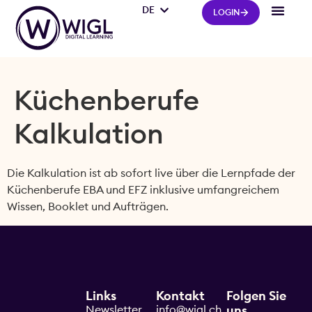
DE
IT
LOGIN
Küchenberufe
Kalkulation
Die Kalkulation ist ab sofort live über die Lernpfade der
Küchenberufe EBA und EFZ inklusive umfangreichem
Wissen, Booklet und Aufträgen.
Links
Kontakt
Folgen Sie
Newsletter
info@wigl.ch
uns