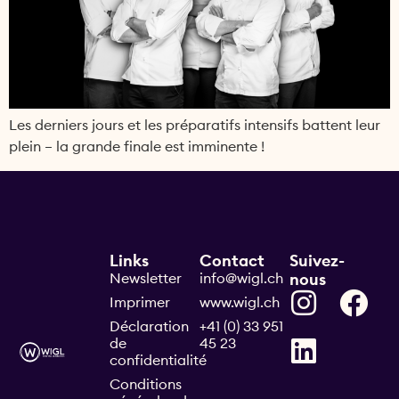
Les derniers jours et les préparatifs intensifs battent leur
plein – la grande finale est imminente !
Links
Contact
Suivez-
Newsletter
info@wigl.ch
nous
Imprimer
www.wigl.ch
Déclaration
+41 (0) 33 951
de
45 23
confidentialité
Conditions