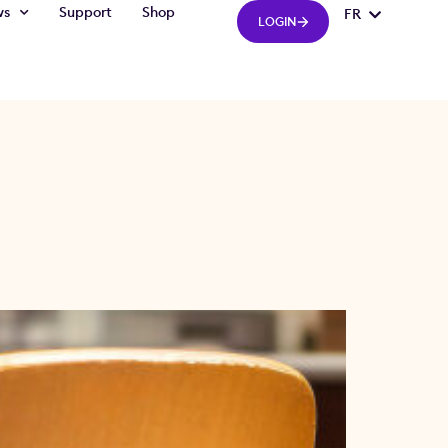
ws
Support
Shop
FR
IT
LOGIN