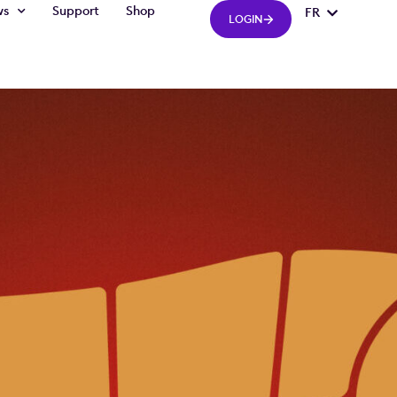
ws
Support
Shop
FR
IT
LOGIN