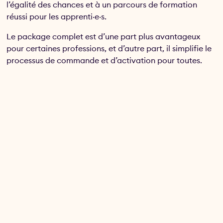
l’égalité des chances et à un parcours de formation
réussi pour les apprenti·e·s.
Le package complet est d’une part plus avantageux
pour certaines professions, et d’autre part, il simplifie le
processus de commande et d’activation pour toutes.
Les lettres d’information des écoles professionnelles
contiennent le lien vers le produit du package complet
(supports pédagogiques et documentation
d’apprentissage avec un code d’activation).
Afin que les coûts de la documentation d’apprentissage
ne soient pas à la charge des apprenti·e·s, nous
proposons un
code de facturation
. Ce code est envoyé
avec la lettre d’information de l’école professionnelle
aux futur·e·s apprenti·e·s. Il réduit le prix de la
documentation d’apprentissage de CHF 150.00. Nous
facturons ce montant aux organisations cantonales
Hotel & Gastro formation
et aux sites de l’OrTra