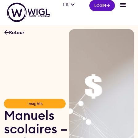
FR
IT
LOGIN
Retour
Insights
Manuels
scolaires –