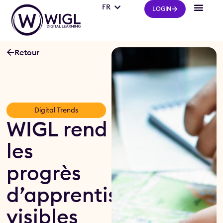
FR
IT
LOGIN
Retour
Digital Trends
WIGL rend
les
progrès
d’apprentissage
visibles