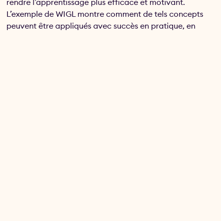
rendre l’apprentissage plus efficace et motivant.
L’exemple de WIGL montre comment de tels concepts
peuvent être appliqués avec succès en pratique, en
favorisant l’autonomie des apprenant·e·s tout en
assurant une communication transparente entre
eux/elles et les formateur·trice·s.
Links
Contact
Suivez-
Newsletter
info@wigl.ch
nous