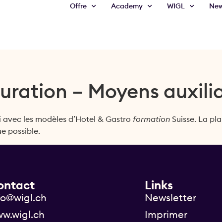
Offre
Academy
WIGL
Ne
auration – Moyens auxili
i avec les modèles d’Hotel & Gastro
formation
Suisse. La pla
e possible.
ontact
Links
fo@wigl.ch
Newsletter
w.wigl.ch
Imprimer