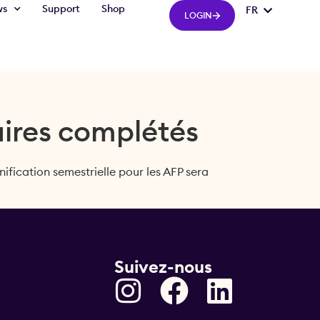
ws
Support
Shop
FR
IT
LOGIN
aires complétés
nification semestrielle pour les AFP sera
Suivez-nous