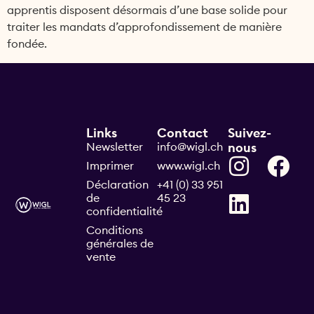
apprentis disposent désormais d’une base solide pour
traiter les mandats d’approfondissement de manière
fondée.
Links
Contact
Suivez-
Newsletter
info@wigl.ch
nous
Imprimer
www.wigl.ch
Déclaration
+41 (0) 33 951
de
45 23
confidentialité
Conditions
générales de
vente