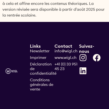
à cela et affine encore les contenus théoriques. La
version révisée sera disponible à partir d’août 2025 pour
la rentrée scolaire.
Links
Contact
Suivez-
Newsletter
info@wigl.ch
nous
Imprimer
www.wigl.ch
Déclaration
+41 (0) 33 951
de
45 23
confidentialité
Conditions
générales de
vente