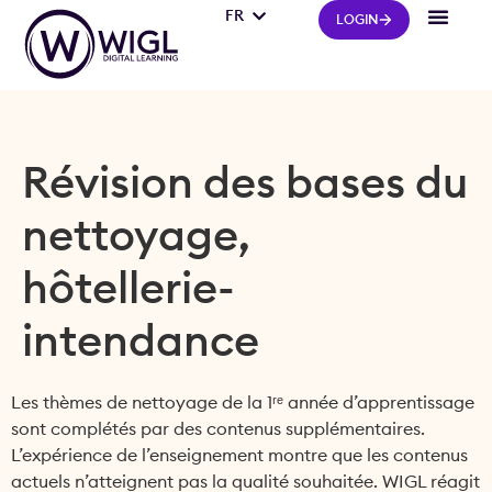
FR
IT
LOGIN
Révision des bases du
nettoyage,
hôtellerie-
intendance
Les thèmes de nettoyage de la 1ʳᵉ année d’apprentissage
sont complétés par des contenus supplémentaires.
L’expérience de l’enseignement montre que les contenus
actuels n’atteignent pas la qualité souhaitée. WIGL réagit